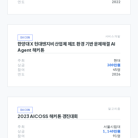
연도
2022
서비스개발
DACON
한양대 X 현대엔지비 산업체 제조 환경 기반 문제해결 AI
Agent 해커톤
주최
현대
상금
300만원
참여
45
명
연도
2026
알고리즘
DACON
2023 AICOSS 해커톤 경진대회
주최
서울시립대
상금
1,140만원
참여
91
명