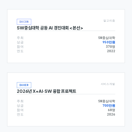
알고리즘
DACON
SW중심대학 공동 AI 경진대회 <본선>
주최
SW중심대학
상금
950만원
참여
370
명
연도
2022
서비스개발
DAKER
2026년 X+AI·SW 융합 프로젝트
주최
SW중심대학
상금
700만원
참여
68
명
연도
2026