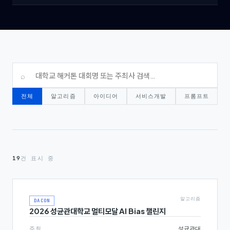
⌕
전체
알고리즘
아이디어
서비스개발
프롬프트
19
건 표시 중
알고리즘
DACON
2026 성균관대학교 멀티모달 AI Bias 챌린지
주최
성균관대