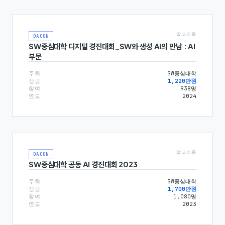
알고리즘
DACON
SW중심대학 디지털 경진대회_SW와 생성 AI의 만남 : AI
부문
주최
SW중심대학
상금
1,220만원
참여
938
명
연도
2024
알고리즘
DACON
SW중심대학 공동 AI 경진대회 2023
주최
SW중심대학
상금
1,700만원
참여
1,080
명
연도
2023