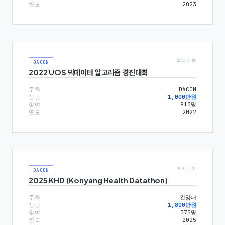
연도
2023
알고리즘
DACON
2022 UOS 빅데이터 알고리즘 경진대회
주최
DACON
상금
1,000만원
참여
813
명
연도
2022
아이디어
DACON
2025 KHD (Konyang Health Datathon)
주최
건양대
상금
1,800만원
참여
375
명
연도
2025