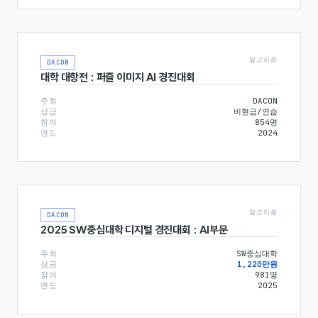
알고리즘
DACON
대학 대항전 : 퍼즐 이미지 AI 경진대회
주최
DACON
상금
비현금/연습
참여
854
명
연도
2024
알고리즘
DACON
2025 SW중심대학 디지털 경진대회 : AI부문
주최
SW중심대학
상금
1,220만원
참여
981
명
연도
2025