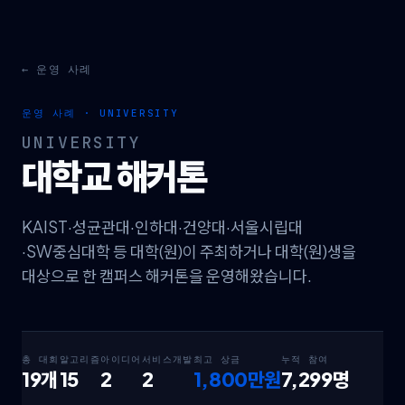
← 운영 사례
운영 사례 ·
UNIVERSITY
UNIVERSITY
대학교 해커톤
KAIST·성균관대·인하대·건양대·서울시립대
·SW중심대학 등 대학(원)이 주최하거나 대학(원)생을
대상으로 한 캠퍼스 해커톤을 운영해왔습니다.
총 대회
알고리즘
아이디어
서비스개발
최고 상금
누적 참여
19
개
15
2
2
1,800만원
7,299
명