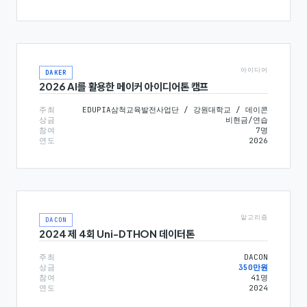
아이디어
DAKER
2026 AI를 활용한 메이커 아이디어톤 캠프
주최
EDUPIA삼척교육발전사업단 / 강원대학교 / 데이콘
상금
비현금/연습
참여
7
명
연도
2026
알고리즘
DACON
2024 제 4회 Uni-DTHON 데이터톤
주최
DACON
상금
350만원
참여
41
명
연도
2024