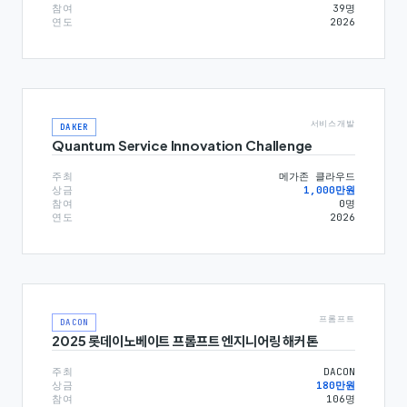
참여
39
명
연도
2026
서비스개발
DAKER
Quantum Service Innovation Challenge
주최
메가존 클라우드
상금
1,000만원
참여
0
명
연도
2026
프롬프트
DACON
2025 롯데이노베이트 프롬프트 엔지니어링 해커톤
주최
DACON
상금
180만원
참여
106
명