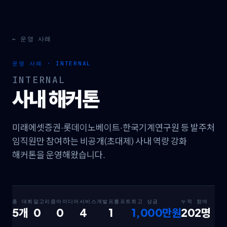
← 운영 사례
운영 사례 ·
INTERNAL
INTERNAL
사내 해커톤
미래에셋증권·롯데이노베이트·한국기계연구원 등 발주처
임직원만 참여하는 비공개(초대제) 사내 역량 강화
해커톤을 운영해왔습니다.
총 대회
알고리즘
아이디어
서비스개발
프롬프트
최고 상금
누적 참여
5
개
0
0
4
1
1,000만원
202
명